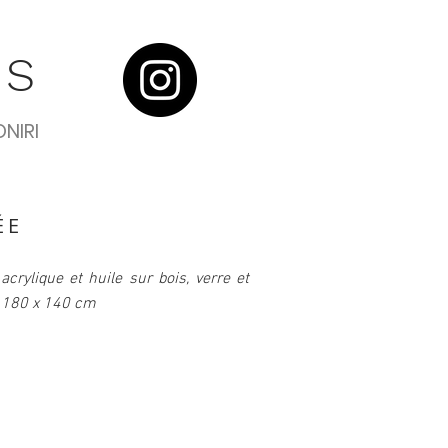
US
ONIRI
ÉE
acrylique et huile sur bois, verre et
 180 x 140 cm