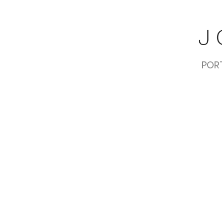
J
POR