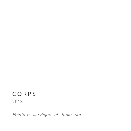
CORPS
2013
Peinture acrylique et huile sur
bois, verre et medium, 180 x 140
cm